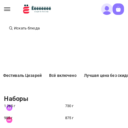
Искать блюда
Фестиваль Цезарей
Всё включено
Лучшая цена без скид
Наборы
1 265 г
730 г
985 г
875 г